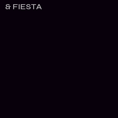
& FIESTA
Inicio
Contáctanos
Carta
Instagram
RESERVAR
AHORA
Vive La Noche
© 2026 Dominga Restobar. Todos los derechos reservados.