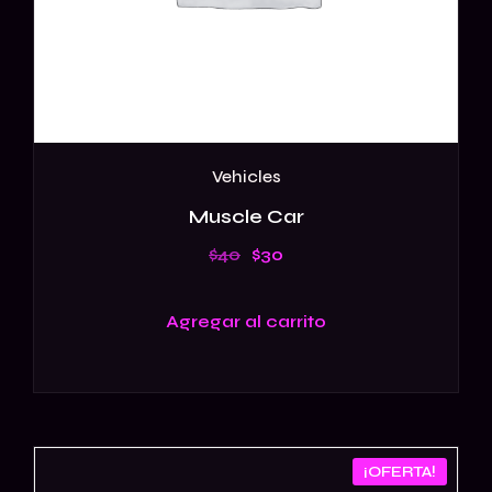
Vehicles
Muscle Car
$
40
$
30
Agregar al carrito
¡OFERTA!