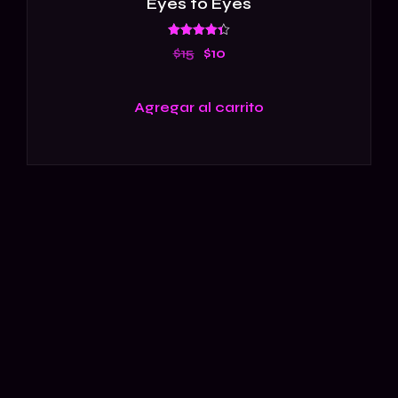
Eyes to Eyes
Valorado
$
15
$
10
en
4.33
de 5
Agregar al carrito