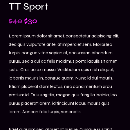
TT Sport
$
40
$
30
Lorem ipsum dolor sit amet, consectetur adipiscing elit.
Sed quis vulputate ante, at imperdiet sem. Morbi leo
turpis, congue vitae sapien et, accumsan bibendum
purus. Sed a dui ac felis maximus porta iaculis sit amet
justo. Cras ac ex massa. Vestibulum quis nibh aliquet,
lobortis mauris in, congue quam. Nunc id dui mauris.
Etiam placerat diam lectus, nec condimentum arcu
pretium id. Duis sagittis, magna quis fringilla lacinia, leo
purus placerat lorem, id tincidunt lacus mauris quis
lorem. Aenean felis turpis, venenatis.
Eget aliquam sed, aliquet at augue. Quisque suscipit,