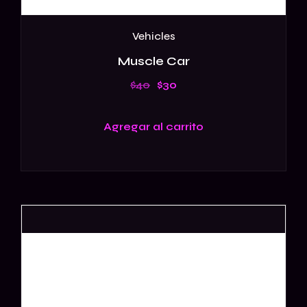
Vehicles
Muscle Car
$
40
$
30
Agregar al carrito