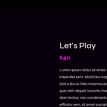
Let’s Play
$
40
Lorem ipsum dolor sit amet, c
imperdiet sem. Morbi leo tu
Sed a dui ac felis maximus po
quis nibh aliquet, lobortis m
diam lectus, nec condimentum.
efficitur sem, sit amet suscip