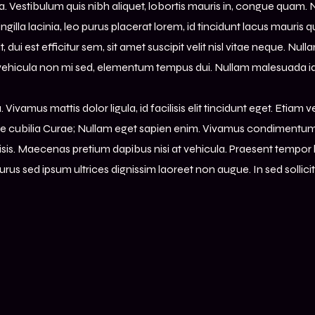
sa. Vestibulum quis nibh aliquet, lobortis mauris in, congue quam. 
gilla lacinia, leo purus placerat lorem, id tincidunt lacus mauris q
it, dui est efficitur sem, sit amet suscipit velit nisl vitae neque
t, vehicula non mi sed, elementum tempus dui. Nullam malesuada id 
ivamus mattis dolor ligula, id facilisis elit tincidunt eget. Etiam v
ere cubilia Curae; Nullam eget sapien enim. Vivamus condimentum no
ilisis. Maecenas pretium dapibus nisi at vehicula. Praesent temp
c purus sed ipsum ultrices dignissim laoreet non augue. In sed sollic