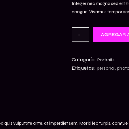
Integer nec magna sed elit he
congue. Vivamus tempor sem ul
AGREGAR A
Categoría:
Portraits
Etiquetas:
,
personal
phot
Sed quis vulputate ante, at imperdiet sem. Morbi leo turpis, cong