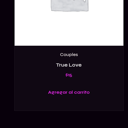
Couples
True Love
$
15
Agregar al carrito