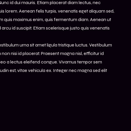
Nunc id dui mauris. Etiam placerat diam lectus, nec
uis lorem. Aenean felis turpis, venenatis eget aliquam sed,
. Nullam quis maximus enim, quis fermentum diam. Aenean ut
arcu id suscipit. Etiam scelerisque justo quis venenatis
estibulum urna sit amet ligula tristique luctus. Vestibulum
n nisi id placerat. Praesent magna nisl, efficitur id
or leo a lectus eleifend congue. Vivamus tempor sem
itudin est, vitae vehicula ex. Integer nec magna sed elit