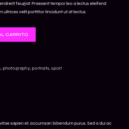
ndrerit feugiat. Praesent tempor leo a lectus eleifend
trices velit porttitor tincidunt ut at lectus.
L CARRITO
,
,
,
o
photography
portraits
sport
ue vitae sapien et, accumsan bibendum purus. Sed a dui ac