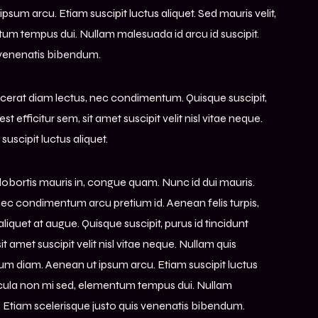
um arcu. Etiam suscipit luctus aliquet. Sed mauris velit,
um tempus dui. Nullam malesuada id arcu id suscipit.
 venenatis bibendum.
acerat diam lectus, nec condimentum. Quisque suscipit,
est efficitur sem, sit amet suscipit velit nisl vitae neque.
uscipit luctus aliquet.
 lobortis mauris in, congue quam. Nunc id dui mauris.
nec condimentum arcu pretium id. Aenean felis turpis,
liquet at augue. Quisque suscipit, purus id tincidunt
 sit amet suscipit velit nisl vitae neque. Nullam quis
m diam. Aenean ut ipsum arcu. Etiam suscipit luctus
ehicula non mi sed, elementum tempus dui. Nullam
t. Etiam scelerisque justo quis venenatis bibendum.