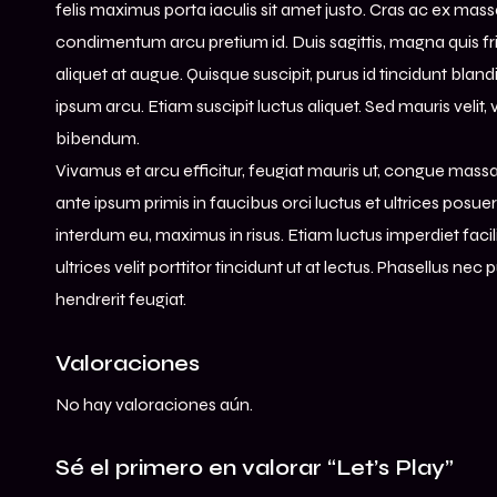
felis maximus porta iaculis sit amet justo. Cras ac ex mas
condimentum arcu pretium id. Duis sagittis, magna quis frin
aliquet at augue. Quisque suscipit, purus id tincidunt bland
ipsum arcu. Etiam suscipit luctus aliquet. Sed mauris veli
bibendum.
Vivamus et arcu efficitur, feugiat mauris ut, congue massa. V
ante ipsum primis in faucibus orci luctus et ultrices posu
interdum eu, maximus in risus. Etiam luctus imperdiet fac
ultrices velit porttitor tincidunt ut at lectus. Phasellus ne
hendrerit feugiat.
Valoraciones
No hay valoraciones aún.
Sé el primero en valorar “Let’s Play”