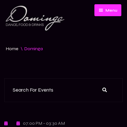
Menu
Carta
Home
\
Dominga
Galeria
07:00 PM - 03:30 AM