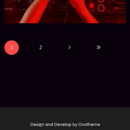
1
2
Design and Develop by Ovatheme